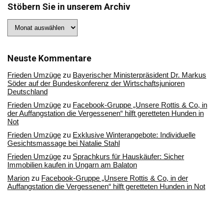
Stöbern Sie in unserem Archiv
Stöbern
Sie
in
unserem
Archiv
Neuste Kommentare
Frieden Umzüge
zu
Bayerischer Ministerpräsident Dr. Markus
Söder auf der Bundeskonferenz der Wirtschaftsjunioren
Deutschland
Frieden Umzüge
zu
Facebook-Gruppe „Unsere Rottis & Co, in
der Auffangstation die Vergessenen“ hilft geretteten Hunden in
Not
Frieden Umzüge
zu
Exklusive Winterangebote: Individuelle
Gesichtsmassage bei Natalie Stahl
Frieden Umzüge
zu
Sprachkurs für Hauskäufer: Sicher
Immobilien kaufen in Ungarn am Balaton
Marion
zu
Facebook-Gruppe „Unsere Rottis & Co, in der
Auffangstation die Vergessenen“ hilft geretteten Hunden in Not