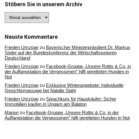
Stöbern Sie in unserem Archiv
Stöbern
Sie
in
unserem
Archiv
Neuste Kommentare
Frieden Umzüge
zu
Bayerischer Ministerpräsident Dr. Markus
Söder auf der Bundeskonferenz der Wirtschaftsjunioren
Deutschland
Frieden Umzüge
zu
Facebook-Gruppe „Unsere Rottis & Co, in
der Auffangstation die Vergessenen“ hilft geretteten Hunden in
Not
Frieden Umzüge
zu
Exklusive Winterangebote: Individuelle
Gesichtsmassage bei Natalie Stahl
Frieden Umzüge
zu
Sprachkurs für Hauskäufer: Sicher
Immobilien kaufen in Ungarn am Balaton
Marion
zu
Facebook-Gruppe „Unsere Rottis & Co, in der
Auffangstation die Vergessenen“ hilft geretteten Hunden in Not