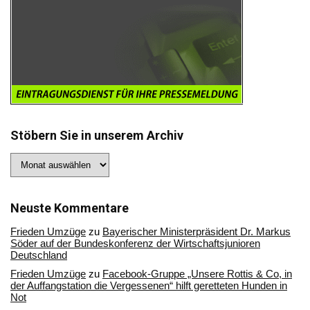
Stöbern Sie in unserem Archiv
Stöbern
Sie
in
unserem
Archiv
Neuste Kommentare
Frieden Umzüge
zu
Bayerischer Ministerpräsident Dr. Markus
Söder auf der Bundeskonferenz der Wirtschaftsjunioren
Deutschland
Frieden Umzüge
zu
Facebook-Gruppe „Unsere Rottis & Co, in
der Auffangstation die Vergessenen“ hilft geretteten Hunden in
Not