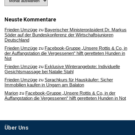
Sie
in
unserem
Archiv
Neuste Kommentare
Frieden Umzüge
zu
Bayerischer Ministerpräsident Dr. Markus
Söder auf der Bundeskonferenz der Wirtschaftsjunioren
Deutschland
Frieden Umzüge
zu
Facebook-Gruppe „Unsere Rottis & Co, in
der Auffangstation die Vergessenen“ hilft geretteten Hunden in
Not
Frieden Umzüge
zu
Exklusive Winterangebote: Individuelle
Gesichtsmassage bei Natalie Stahl
Frieden Umzüge
zu
Sprachkurs für Hauskäufer: Sicher
Immobilien kaufen in Ungarn am Balaton
Marion
zu
Facebook-Gruppe „Unsere Rottis & Co, in der
Auffangstation die Vergessenen“ hilft geretteten Hunden in Not
Über Uns