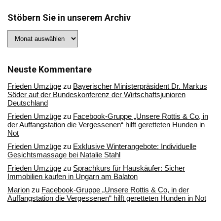
Stöbern Sie in unserem Archiv
Stöbern
Sie
in
unserem
Archiv
Neuste Kommentare
Frieden Umzüge
zu
Bayerischer Ministerpräsident Dr. Markus
Söder auf der Bundeskonferenz der Wirtschaftsjunioren
Deutschland
Frieden Umzüge
zu
Facebook-Gruppe „Unsere Rottis & Co, in
der Auffangstation die Vergessenen“ hilft geretteten Hunden in
Not
Frieden Umzüge
zu
Exklusive Winterangebote: Individuelle
Gesichtsmassage bei Natalie Stahl
Frieden Umzüge
zu
Sprachkurs für Hauskäufer: Sicher
Immobilien kaufen in Ungarn am Balaton
Marion
zu
Facebook-Gruppe „Unsere Rottis & Co, in der
Auffangstation die Vergessenen“ hilft geretteten Hunden in Not