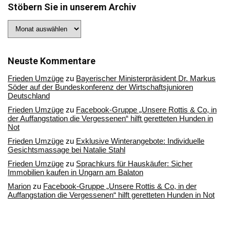
Stöbern Sie in unserem Archiv
Stöbern
Sie
in
unserem
Archiv
Neuste Kommentare
Frieden Umzüge
zu
Bayerischer Ministerpräsident Dr. Markus
Söder auf der Bundeskonferenz der Wirtschaftsjunioren
Deutschland
Frieden Umzüge
zu
Facebook-Gruppe „Unsere Rottis & Co, in
der Auffangstation die Vergessenen“ hilft geretteten Hunden in
Not
Frieden Umzüge
zu
Exklusive Winterangebote: Individuelle
Gesichtsmassage bei Natalie Stahl
Frieden Umzüge
zu
Sprachkurs für Hauskäufer: Sicher
Immobilien kaufen in Ungarn am Balaton
Marion
zu
Facebook-Gruppe „Unsere Rottis & Co, in der
Auffangstation die Vergessenen“ hilft geretteten Hunden in Not