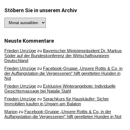
Stöbern Sie in unserem Archiv
Stöbern
Sie
in
unserem
Archiv
Neuste Kommentare
Frieden Umzüge
zu
Bayerischer Ministerpräsident Dr. Markus
Söder auf der Bundeskonferenz der Wirtschaftsjunioren
Deutschland
Frieden Umzüge
zu
Facebook-Gruppe „Unsere Rottis & Co, in
der Auffangstation die Vergessenen“ hilft geretteten Hunden in
Not
Frieden Umzüge
zu
Exklusive Winterangebote: Individuelle
Gesichtsmassage bei Natalie Stahl
Frieden Umzüge
zu
Sprachkurs für Hauskäufer: Sicher
Immobilien kaufen in Ungarn am Balaton
Marion
zu
Facebook-Gruppe „Unsere Rottis & Co, in der
Auffangstation die Vergessenen“ hilft geretteten Hunden in Not