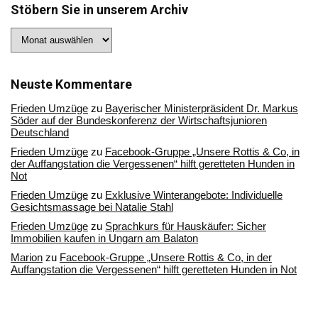
Stöbern Sie in unserem Archiv
Stöbern
Sie
in
unserem
Archiv
Neuste Kommentare
Frieden Umzüge
zu
Bayerischer Ministerpräsident Dr. Markus
Söder auf der Bundeskonferenz der Wirtschaftsjunioren
Deutschland
Frieden Umzüge
zu
Facebook-Gruppe „Unsere Rottis & Co, in
der Auffangstation die Vergessenen“ hilft geretteten Hunden in
Not
Frieden Umzüge
zu
Exklusive Winterangebote: Individuelle
Gesichtsmassage bei Natalie Stahl
Frieden Umzüge
zu
Sprachkurs für Hauskäufer: Sicher
Immobilien kaufen in Ungarn am Balaton
Marion
zu
Facebook-Gruppe „Unsere Rottis & Co, in der
Auffangstation die Vergessenen“ hilft geretteten Hunden in Not