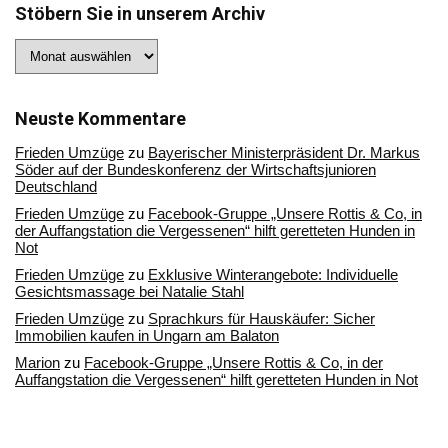
Stöbern Sie in unserem Archiv
Stöbern
Sie
in
unserem
Archiv
Neuste Kommentare
Frieden Umzüge
zu
Bayerischer Ministerpräsident Dr. Markus
Söder auf der Bundeskonferenz der Wirtschaftsjunioren
Deutschland
Frieden Umzüge
zu
Facebook-Gruppe „Unsere Rottis & Co, in
der Auffangstation die Vergessenen“ hilft geretteten Hunden in
Not
Frieden Umzüge
zu
Exklusive Winterangebote: Individuelle
Gesichtsmassage bei Natalie Stahl
Frieden Umzüge
zu
Sprachkurs für Hauskäufer: Sicher
Immobilien kaufen in Ungarn am Balaton
Marion
zu
Facebook-Gruppe „Unsere Rottis & Co, in der
Auffangstation die Vergessenen“ hilft geretteten Hunden in Not