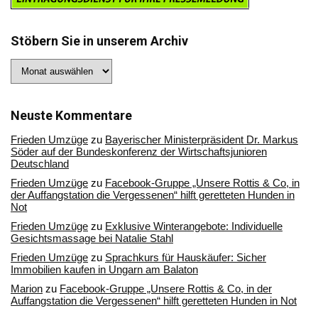
Stöbern Sie in unserem Archiv
Stöbern
Sie
in
unserem
Archiv
Neuste Kommentare
Frieden Umzüge
zu
Bayerischer Ministerpräsident Dr. Markus
Söder auf der Bundeskonferenz der Wirtschaftsjunioren
Deutschland
Frieden Umzüge
zu
Facebook-Gruppe „Unsere Rottis & Co, in
der Auffangstation die Vergessenen“ hilft geretteten Hunden in
Not
Frieden Umzüge
zu
Exklusive Winterangebote: Individuelle
Gesichtsmassage bei Natalie Stahl
Frieden Umzüge
zu
Sprachkurs für Hauskäufer: Sicher
Immobilien kaufen in Ungarn am Balaton
Marion
zu
Facebook-Gruppe „Unsere Rottis & Co, in der
Auffangstation die Vergessenen“ hilft geretteten Hunden in Not