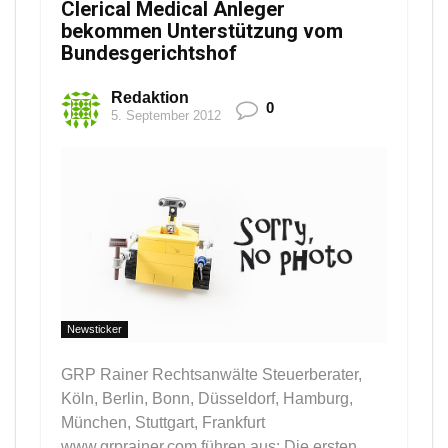
Clerical Medical Anleger
bekommen Unterstützung vom
Bundesgerichtshof
Redaktion
0
5. September 2012
Newsticker
GRP Rainer Rechtsanwälte Steuerberater,
Köln, Berlin, Bonn, Düsseldorf, Hamburg,
München, Stuttgart, Frankfurt
www.grprainer.com führen aus: Die ersten