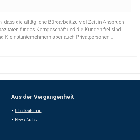
 dass die alltägliche Büroarbeit zu viel Zeit in Anspruch
itäten für das Kerngeschäft und die Kunden frei sind.
nd Kleinstunternehmern aber auch Privatpersonen ...
Aus der Vergangenheit
Inhalt/Sitemap
News-Archiv