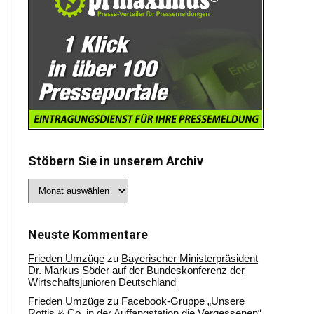
Stöbern Sie in unserem Archiv
Stöbern
Sie
in
unserem
Archiv
Neuste Kommentare
Frieden Umzüge
zu
Bayerischer Ministerpräsident
Dr. Markus Söder auf der Bundeskonferenz der
Wirtschaftsjunioren Deutschland
Frieden Umzüge
zu
Facebook-Gruppe „Unsere
Rottis & Co, in der Auffangstation die Vergessenen“