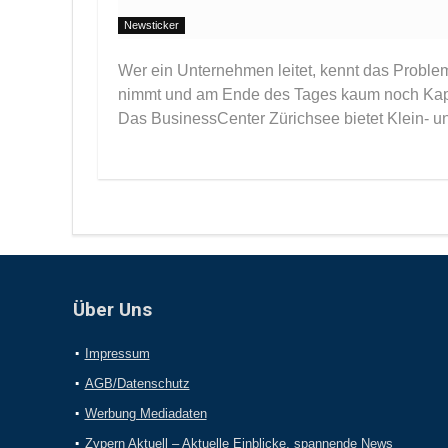
Newsticker
Wer ein Unternehmen leitet, kennt das Problem,
nimmt und am Ende des Tages kaum noch Kapaz
Das BusinessCenter Zürichsee bietet Klein- u
Über Uns
Impressum
AGB/Datenschutz
Werbung Mediadaten
Zypern Aktuell – Aktuelle Einblicke, spannende News