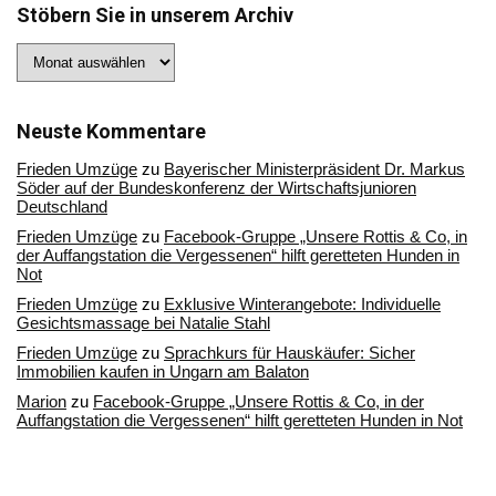
Stöbern Sie in unserem Archiv
Stöbern
Sie
in
unserem
Archiv
Neuste Kommentare
Frieden Umzüge
zu
Bayerischer Ministerpräsident Dr. Markus
Söder auf der Bundeskonferenz der Wirtschaftsjunioren
Deutschland
Frieden Umzüge
zu
Facebook-Gruppe „Unsere Rottis & Co, in
der Auffangstation die Vergessenen“ hilft geretteten Hunden in
Not
Frieden Umzüge
zu
Exklusive Winterangebote: Individuelle
Gesichtsmassage bei Natalie Stahl
Frieden Umzüge
zu
Sprachkurs für Hauskäufer: Sicher
Immobilien kaufen in Ungarn am Balaton
Marion
zu
Facebook-Gruppe „Unsere Rottis & Co, in der
Auffangstation die Vergessenen“ hilft geretteten Hunden in Not