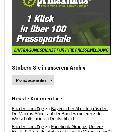
Stöbern Sie in unserem Archiv
Stöbern
Sie
in
unserem
Archiv
Neuste Kommentare
Frieden Umzüge
zu
Bayerischer Ministerpräsident
Dr. Markus Söder auf der Bundeskonferenz der
Wirtschaftsjunioren Deutschland
Frieden Umzüge
zu
Facebook-Gruppe „Unsere
Rottis & Co, in der Auffangstation die Vergessenen“