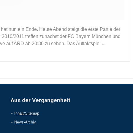
hat nun ein Ende. Heute Abend steigt die erste Partie der
on 2010/2011 treffen zunächst der FC Bayern München und
ive auf ARD ab 20:30 zu sehen. Das Auftaktspiel ...
Aus der Vergangenheit
Inhalt/Sitemap
News-Archiv