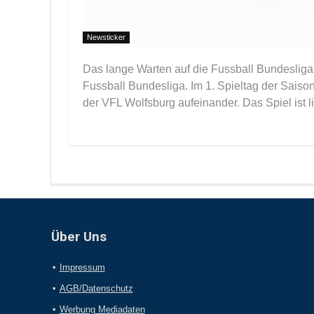
Newsticker
Das lange Warten auf die Fussball Bundesliga 
Fussball Bundesliga. Im 1. Spieltag der Sais
der VFL Wolfsburg aufeinander. Das Spiel ist l
Über Uns
Impressum
AGB/Datenschutz
Werbung Mediadaten