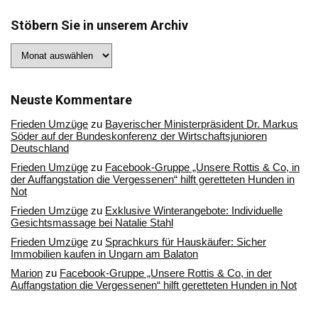
Stöbern Sie in unserem Archiv
Stöbern
Sie
in
unserem
Archiv
Neuste Kommentare
Frieden Umzüge
zu
Bayerischer Ministerpräsident Dr. Markus
Söder auf der Bundeskonferenz der Wirtschaftsjunioren
Deutschland
Frieden Umzüge
zu
Facebook-Gruppe „Unsere Rottis & Co, in
der Auffangstation die Vergessenen“ hilft geretteten Hunden in
Not
Frieden Umzüge
zu
Exklusive Winterangebote: Individuelle
Gesichtsmassage bei Natalie Stahl
Frieden Umzüge
zu
Sprachkurs für Hauskäufer: Sicher
Immobilien kaufen in Ungarn am Balaton
Marion
zu
Facebook-Gruppe „Unsere Rottis & Co, in der
Auffangstation die Vergessenen“ hilft geretteten Hunden in Not