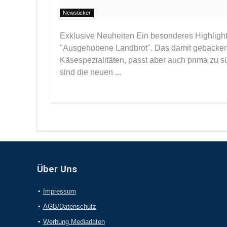
Newsticker
Exklusive Neuheiten Ein besonderes Highlight 
"Ausgehobene Landbrot". Das damit gebackene
Käsespezialitäten, passt aber auch prima zu 
sind die neuen ...
Über Uns
Impressum
AGB/Datenschutz
Werbung Mediadaten