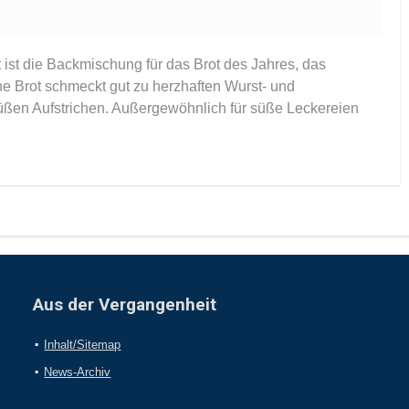
ist die Backmischung für das Brot des Jahres, das
 Brot schmeckt gut zu herzhaften Wurst- und
süßen Aufstrichen. Außergewöhnlich für süße Leckereien
Aus der Vergangenheit
Inhalt/Sitemap
News-Archiv