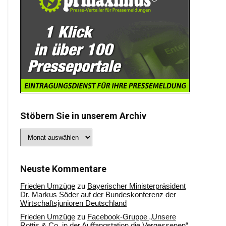
Stöbern Sie in unserem Archiv
Stöbern
Sie
in
unserem
Archiv
Neuste Kommentare
Frieden Umzüge
zu
Bayerischer Ministerpräsident
Dr. Markus Söder auf der Bundeskonferenz der
Wirtschaftsjunioren Deutschland
Frieden Umzüge
zu
Facebook-Gruppe „Unsere
Rottis & Co, in der Auffangstation die Vergessenen“