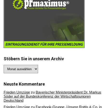
Stöbern Sie in unserem Archiv
Stöbern
Sie
in
unserem
Archiv
Neuste Kommentare
Frieden Umzüge
zu
Bayerischer Ministerpräsident Dr. Markus
Söder auf der Bundeskonferenz der Wirtschaftsjunioren
Deutschland
Frieden Umzüge
zu
Facebook-Gruppe „Unsere Rottis & Co, in