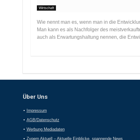
Wirtschaft
Wie nennt man es, wenn man in die Entwicklung
Man kann es als Nachfolger des meistverkauft
auch als Erwartungshaltung nennen, die Entwi
Über Uns
Impressum
AGB/Datenschutz
Werbung Mediadaten
Zypern Aktuell – Aktuelle Einblicke, spannende News