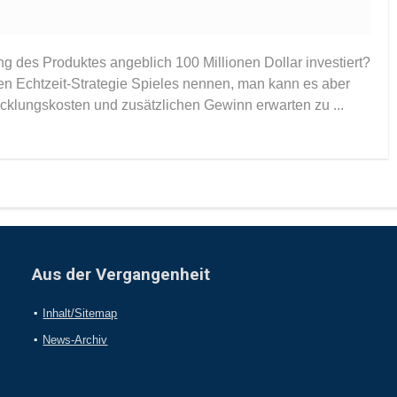
 des Produktes angeblich 100 Millionen Dollar investiert?
en Echtzeit-Strategie Spieles nennen, man kann es aber
cklungskosten und zusätzlichen Gewinn erwarten zu ...
Aus der Vergangenheit
Inhalt/Sitemap
News-Archiv