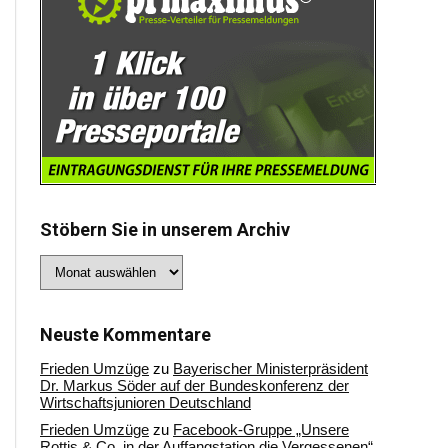
Stöbern Sie in unserem Archiv
Stöbern
Sie
in
unserem
Archiv
Neuste Kommentare
Frieden Umzüge
zu
Bayerischer Ministerpräsident
Dr. Markus Söder auf der Bundeskonferenz der
Wirtschaftsjunioren Deutschland
Frieden Umzüge
zu
Facebook-Gruppe „Unsere
Rottis & Co, in der Auffangstation die Vergessenen“