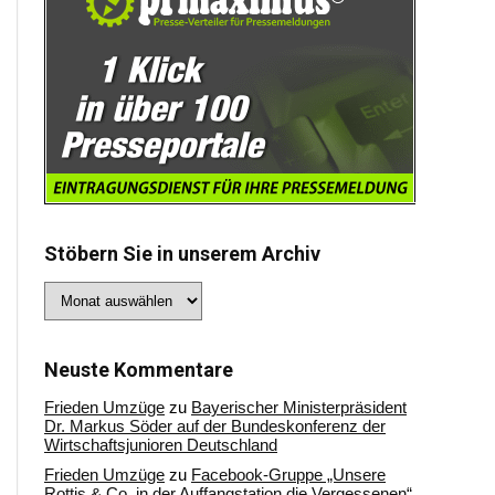
Stöbern Sie in unserem Archiv
Stöbern
Sie
in
unserem
Archiv
Neuste Kommentare
Frieden Umzüge
zu
Bayerischer Ministerpräsident
Dr. Markus Söder auf der Bundeskonferenz der
Wirtschaftsjunioren Deutschland
Frieden Umzüge
zu
Facebook-Gruppe „Unsere
Rottis & Co, in der Auffangstation die Vergessenen“