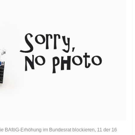
ie BAföG-Erhöhung im Bundesrat blockieren, 11 der 16