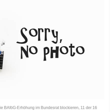
ie BAföG-Erhöhung im Bundesrat blockieren, 11 der 16