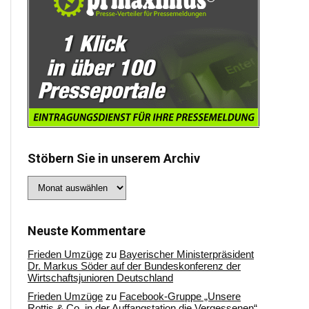
Stöbern Sie in unserem Archiv
Stöbern
Sie
in
unserem
Archiv
Neuste Kommentare
Frieden Umzüge
zu
Bayerischer Ministerpräsident
Dr. Markus Söder auf der Bundeskonferenz der
Wirtschaftsjunioren Deutschland
Frieden Umzüge
zu
Facebook-Gruppe „Unsere
Rottis & Co, in der Auffangstation die Vergessenen“