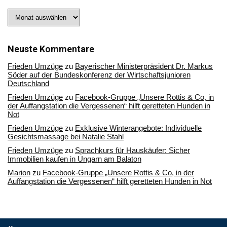
Stöbern
Sie
in
unserem
Archiv
Neuste Kommentare
Frieden Umzüge
zu
Bayerischer Ministerpräsident Dr. Markus
Söder auf der Bundeskonferenz der Wirtschaftsjunioren
Deutschland
Frieden Umzüge
zu
Facebook-Gruppe „Unsere Rottis & Co, in
der Auffangstation die Vergessenen“ hilft geretteten Hunden in
Not
Frieden Umzüge
zu
Exklusive Winterangebote: Individuelle
Gesichtsmassage bei Natalie Stahl
Frieden Umzüge
zu
Sprachkurs für Hauskäufer: Sicher
Immobilien kaufen in Ungarn am Balaton
Marion
zu
Facebook-Gruppe „Unsere Rottis & Co, in der
Auffangstation die Vergessenen“ hilft geretteten Hunden in Not