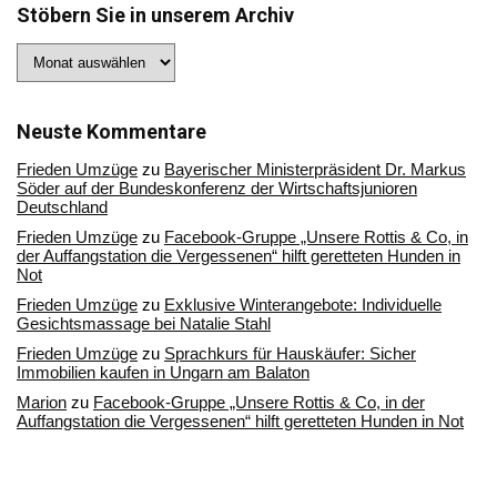
Stöbern Sie in unserem Archiv
Stöbern
Sie
in
unserem
Archiv
Neuste Kommentare
Frieden Umzüge
zu
Bayerischer Ministerpräsident Dr. Markus
Söder auf der Bundeskonferenz der Wirtschaftsjunioren
Deutschland
Frieden Umzüge
zu
Facebook-Gruppe „Unsere Rottis & Co, in
der Auffangstation die Vergessenen“ hilft geretteten Hunden in
Not
Frieden Umzüge
zu
Exklusive Winterangebote: Individuelle
Gesichtsmassage bei Natalie Stahl
Frieden Umzüge
zu
Sprachkurs für Hauskäufer: Sicher
Immobilien kaufen in Ungarn am Balaton
Marion
zu
Facebook-Gruppe „Unsere Rottis & Co, in der
Auffangstation die Vergessenen“ hilft geretteten Hunden in Not