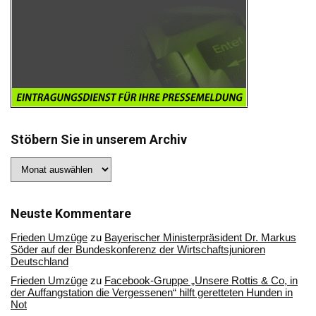
Stöbern Sie in unserem Archiv
Stöbern
Sie
in
unserem
Archiv
Neuste Kommentare
Frieden Umzüge
zu
Bayerischer Ministerpräsident Dr. Markus
Söder auf der Bundeskonferenz der Wirtschaftsjunioren
Deutschland
Frieden Umzüge
zu
Facebook-Gruppe „Unsere Rottis & Co, in
der Auffangstation die Vergessenen“ hilft geretteten Hunden in
Not