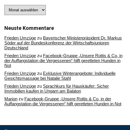
Stöbern
Sie
in
unserem
Archiv
Neuste Kommentare
Frieden Umzüge
zu
Bayerischer Ministerpräsident Dr. Markus
Söder auf der Bundeskonferenz der Wirtschaftsjunioren
Deutschland
Frieden Umzüge
zu
Facebook-Gruppe „Unsere Rottis & Co, in
der Auffangstation die Vergessenen“ hilft geretteten Hunden in
Not
Frieden Umzüge
zu
Exklusive Winterangebote: Individuelle
Gesichtsmassage bei Natalie Stahl
Frieden Umzüge
zu
Sprachkurs für Hauskäufer: Sicher
Immobilien kaufen in Ungarn am Balaton
Marion
zu
Facebook-Gruppe „Unsere Rottis & Co, in der
Auffangstation die Vergessenen“ hilft geretteten Hunden in Not