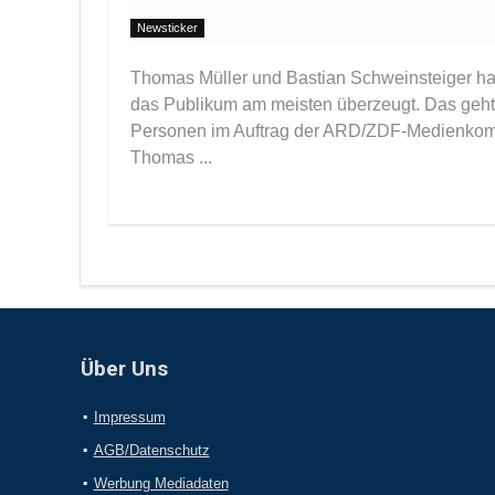
Newsticker
Thomas Müller und Bastian Schweinsteiger ha
das Publikum am meisten überzeugt. Das geht 
Personen im Auftrag der ARD/ZDF-Medienkomm
Thomas ...
Über Uns
Impressum
AGB/Datenschutz
Werbung Mediadaten