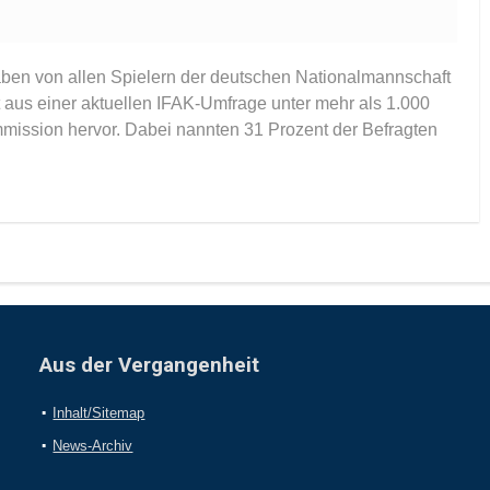
ben von allen Spielern der deutschen Nationalmannschaft
aus einer aktuellen IFAK-Umfrage unter mehr als 1.000
ission hervor. Dabei nannten 31 Prozent der Befragten
Aus der Vergangenheit
Inhalt/Sitemap
News-Archiv