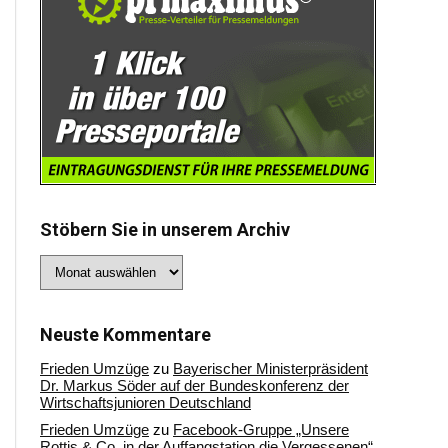
Stöbern Sie in unserem Archiv
Stöbern
Sie
in
unserem
Archiv
Neuste Kommentare
Frieden Umzüge
zu
Bayerischer Ministerpräsident
Dr. Markus Söder auf der Bundeskonferenz der
Wirtschaftsjunioren Deutschland
Frieden Umzüge
zu
Facebook-Gruppe „Unsere
Rottis & Co, in der Auffangstation die Vergessenen“