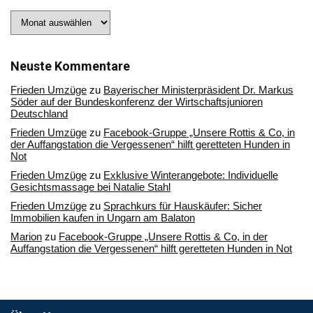
Stöbern
Sie
in
unserem
Archiv
Neuste Kommentare
Frieden Umzüge
zu
Bayerischer Ministerpräsident Dr. Markus
Söder auf der Bundeskonferenz der Wirtschaftsjunioren
Deutschland
Frieden Umzüge
zu
Facebook-Gruppe „Unsere Rottis & Co, in
der Auffangstation die Vergessenen“ hilft geretteten Hunden in
Not
Frieden Umzüge
zu
Exklusive Winterangebote: Individuelle
Gesichtsmassage bei Natalie Stahl
Frieden Umzüge
zu
Sprachkurs für Hauskäufer: Sicher
Immobilien kaufen in Ungarn am Balaton
Marion
zu
Facebook-Gruppe „Unsere Rottis & Co, in der
Auffangstation die Vergessenen“ hilft geretteten Hunden in Not