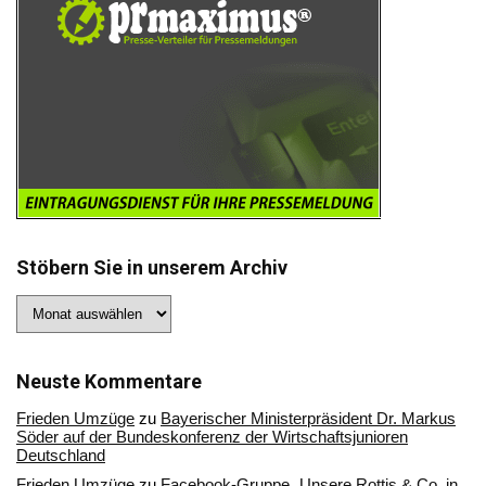
Stöbern Sie in unserem Archiv
Stöbern
Sie
in
unserem
Archiv
Neuste Kommentare
Frieden Umzüge
zu
Bayerischer Ministerpräsident Dr. Markus
Söder auf der Bundeskonferenz der Wirtschaftsjunioren
Deutschland
Frieden Umzüge
zu
Facebook-Gruppe „Unsere Rottis & Co, in