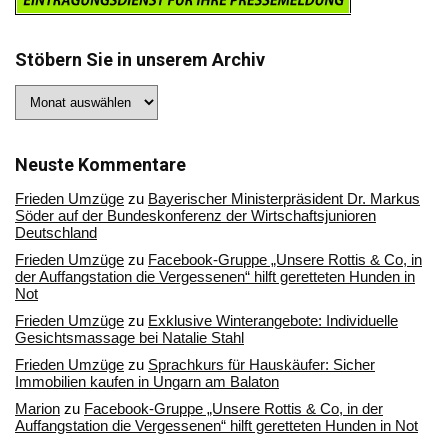
Stöbern Sie in unserem Archiv
Stöbern
Sie
in
unserem
Archiv
Neuste Kommentare
Frieden Umzüge
zu
Bayerischer Ministerpräsident Dr. Markus
Söder auf der Bundeskonferenz der Wirtschaftsjunioren
Deutschland
Frieden Umzüge
zu
Facebook-Gruppe „Unsere Rottis & Co, in
der Auffangstation die Vergessenen“ hilft geretteten Hunden in
Not
Frieden Umzüge
zu
Exklusive Winterangebote: Individuelle
Gesichtsmassage bei Natalie Stahl
Frieden Umzüge
zu
Sprachkurs für Hauskäufer: Sicher
Immobilien kaufen in Ungarn am Balaton
Marion
zu
Facebook-Gruppe „Unsere Rottis & Co, in der
Auffangstation die Vergessenen“ hilft geretteten Hunden in Not