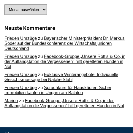
Stöbern
Sie
in
unserem
Archiv
Neuste Kommentare
Frieden Umzüge
zu
Bayerischer Ministerpräsident Dr. Markus
Söder auf der Bundeskonferenz der Wirtschaftsjunioren
Deutschland
Frieden Umzüge
zu
Facebook-Gruppe „Unsere Rottis & Co, in
der Auffangstation die Vergessenen“ hilft geretteten Hunden in
Not
Frieden Umzüge
zu
Exklusive Winterangebote: Individuelle
Gesichtsmassage bei Natalie Stahl
Frieden Umzüge
zu
Sprachkurs für Hauskäufer: Sicher
Immobilien kaufen in Ungarn am Balaton
Marion
zu
Facebook-Gruppe „Unsere Rottis & Co, in der
Auffangstation die Vergessenen“ hilft geretteten Hunden in Not