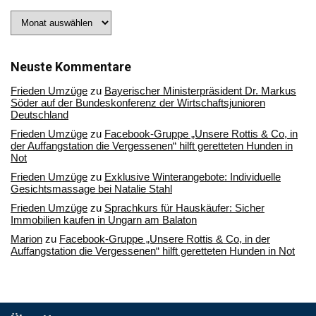
Stöbern
Sie
in
unserem
Archiv
Neuste Kommentare
Frieden Umzüge
zu
Bayerischer Ministerpräsident Dr. Markus
Söder auf der Bundeskonferenz der Wirtschaftsjunioren
Deutschland
Frieden Umzüge
zu
Facebook-Gruppe „Unsere Rottis & Co, in
der Auffangstation die Vergessenen“ hilft geretteten Hunden in
Not
Frieden Umzüge
zu
Exklusive Winterangebote: Individuelle
Gesichtsmassage bei Natalie Stahl
Frieden Umzüge
zu
Sprachkurs für Hauskäufer: Sicher
Immobilien kaufen in Ungarn am Balaton
Marion
zu
Facebook-Gruppe „Unsere Rottis & Co, in der
Auffangstation die Vergessenen“ hilft geretteten Hunden in Not