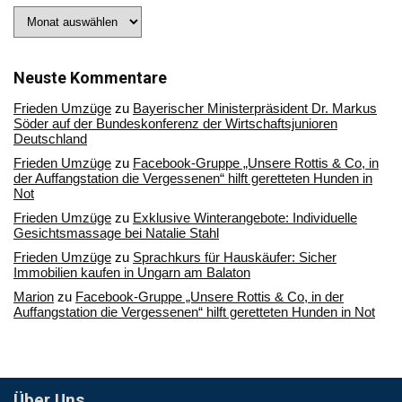
Stöbern
Sie
in
unserem
Archiv
Neuste Kommentare
Frieden Umzüge
zu
Bayerischer Ministerpräsident Dr. Markus
Söder auf der Bundeskonferenz der Wirtschaftsjunioren
Deutschland
Frieden Umzüge
zu
Facebook-Gruppe „Unsere Rottis & Co, in
der Auffangstation die Vergessenen“ hilft geretteten Hunden in
Not
Frieden Umzüge
zu
Exklusive Winterangebote: Individuelle
Gesichtsmassage bei Natalie Stahl
Frieden Umzüge
zu
Sprachkurs für Hauskäufer: Sicher
Immobilien kaufen in Ungarn am Balaton
Marion
zu
Facebook-Gruppe „Unsere Rottis & Co, in der
Auffangstation die Vergessenen“ hilft geretteten Hunden in Not
Über Uns