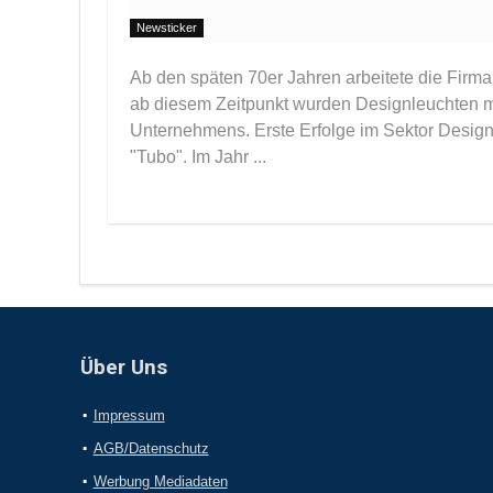
Newsticker
Ab den späten 70er Jahren arbeitete die Fir
ab diesem Zeitpunkt wurden Designleuchten 
Unternehmens. Erste Erfolge im Sektor Design
"Tubo". Im Jahr ...
Über Uns
Impressum
AGB/Datenschutz
Werbung Mediadaten