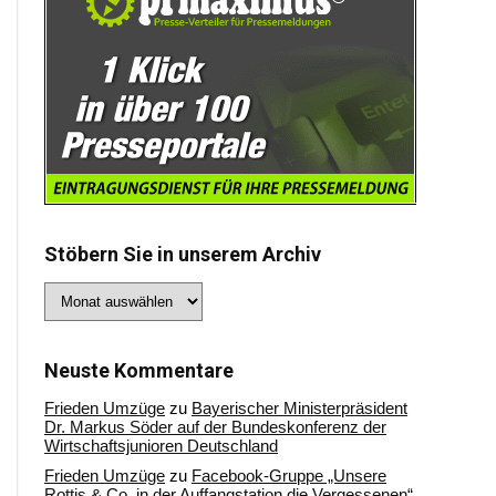
Stöbern Sie in unserem Archiv
Stöbern
Sie
in
unserem
Archiv
Neuste Kommentare
Frieden Umzüge
zu
Bayerischer Ministerpräsident
Dr. Markus Söder auf der Bundeskonferenz der
Wirtschaftsjunioren Deutschland
Frieden Umzüge
zu
Facebook-Gruppe „Unsere
Rottis & Co, in der Auffangstation die Vergessenen“