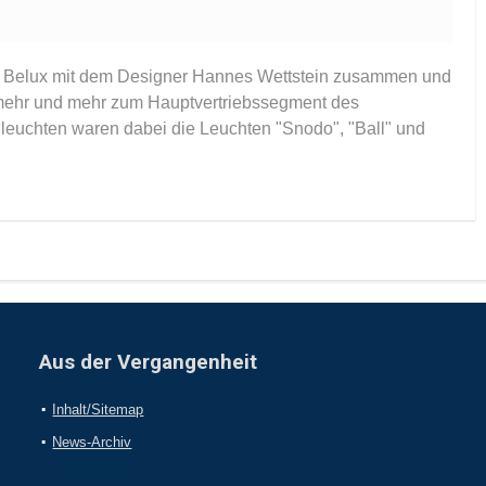
ma Belux mit dem Designer Hannes Wettstein zusammen und
mehr und mehr zum Hauptvertriebssegment des
leuchten waren dabei die Leuchten "Snodo", "Ball" und
Aus der Vergangenheit
Inhalt/Sitemap
News-Archiv