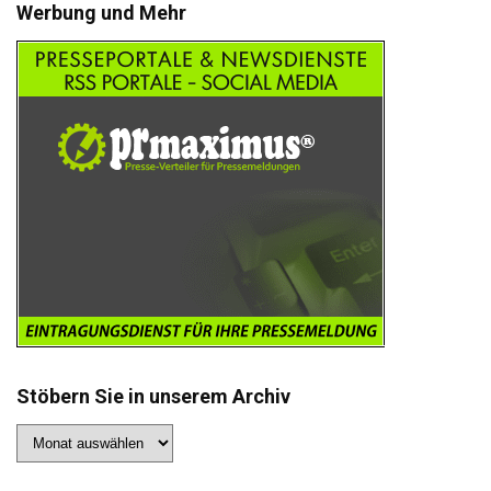
Werbung und Mehr
Stöbern Sie in unserem Archiv
Stöbern
Sie
in
unserem