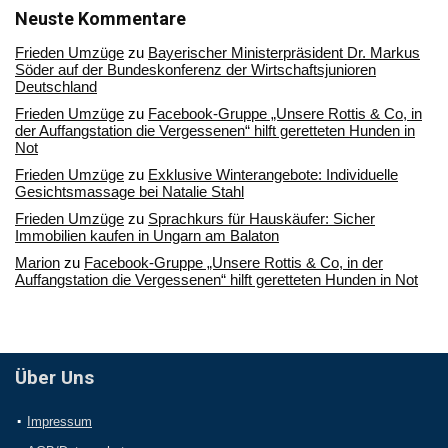
Archiv
Neuste Kommentare
Frieden Umzüge
zu
Bayerischer Ministerpräsident Dr. Markus
Söder auf der Bundeskonferenz der Wirtschaftsjunioren
Deutschland
Frieden Umzüge
zu
Facebook-Gruppe „Unsere Rottis & Co, in
der Auffangstation die Vergessenen“ hilft geretteten Hunden in
Not
Frieden Umzüge
zu
Exklusive Winterangebote: Individuelle
Gesichtsmassage bei Natalie Stahl
Frieden Umzüge
zu
Sprachkurs für Hauskäufer: Sicher
Immobilien kaufen in Ungarn am Balaton
Marion
zu
Facebook-Gruppe „Unsere Rottis & Co, in der
Auffangstation die Vergessenen“ hilft geretteten Hunden in Not
Über Uns
Impressum