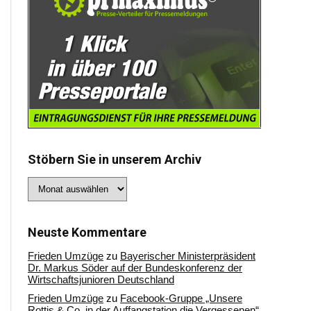
Stöbern Sie in unserem Archiv
Stöbern
Sie
in
unserem
Archiv
Neuste Kommentare
Frieden Umzüge
zu
Bayerischer Ministerpräsident
Dr. Markus Söder auf der Bundeskonferenz der
Wirtschaftsjunioren Deutschland
Frieden Umzüge
zu
Facebook-Gruppe „Unsere
Rottis & Co, in der Auffangstation die Vergessenen“