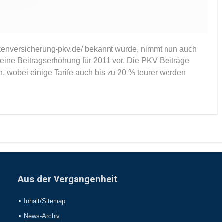
enversicherung-pkv.de/ bekannt wurde, nimmt nun auch
ine Beitragserhöhung für 2011 vor. Die PKV Beiträge
, wobei einige Tarife auch bis zu 20 % teurer werden
Aus der Vergangenheit
Inhalt/Sitemap
News-Archiv