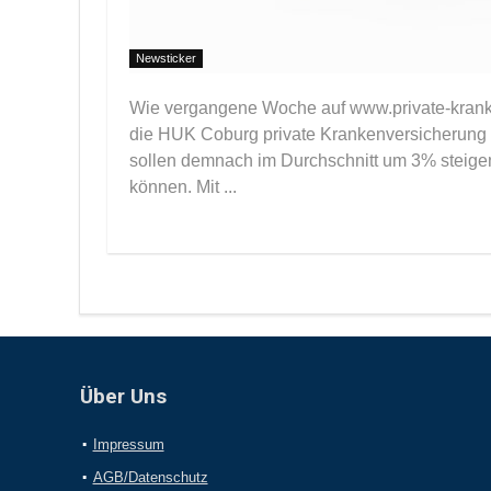
Newsticker
Wie vergangene Woche auf www.private-krank
die HUK Coburg private Krankenversicherung e
sollen demnach im Durchschnitt um 3% steigen
können. Mit ...
Über Uns
Impressum
AGB/Datenschutz