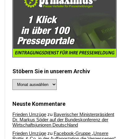
Stöbern Sie in unserem Archiv
Stöbern
Sie
in
unserem
Archiv
Neuste Kommentare
Frieden Umzüge
zu
Bayerischer Ministerpräsident
Dr. Markus Söder auf der Bundeskonferenz der
Wirtschaftsjunioren Deutschland
Frieden Umzüge
zu
Facebook-Gruppe „Unsere
Rottis & Co, in der Auffangstation die Vergessenen“