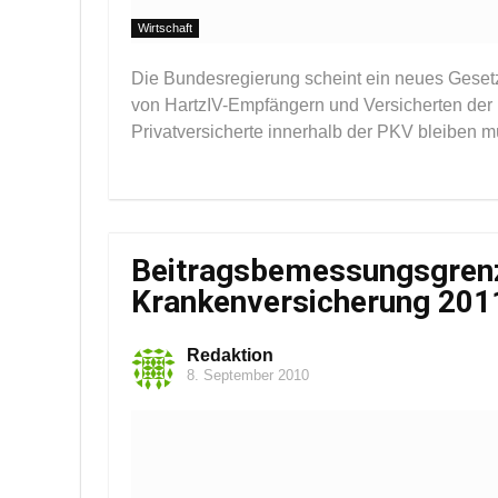
Wirtschaft
Die Bundesregierung scheint ein neues Gesetz
von HartzIV-Empfängern und Versicherten der P
Privatversicherte innerhalb der PKV bleiben müss
Beitragsbemessungsgrenz
Krankenversicherung 201
Redaktion
8. September 2010