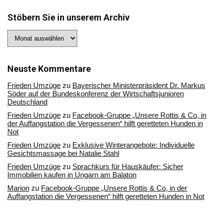
Stöbern Sie in unserem Archiv
Stöbern
Sie
in
unserem
Archiv
Neuste Kommentare
Frieden Umzüge
zu
Bayerischer Ministerpräsident Dr. Markus
Söder auf der Bundeskonferenz der Wirtschaftsjunioren
Deutschland
Frieden Umzüge
zu
Facebook-Gruppe „Unsere Rottis & Co, in
der Auffangstation die Vergessenen“ hilft geretteten Hunden in
Not
Frieden Umzüge
zu
Exklusive Winterangebote: Individuelle
Gesichtsmassage bei Natalie Stahl
Frieden Umzüge
zu
Sprachkurs für Hauskäufer: Sicher
Immobilien kaufen in Ungarn am Balaton
Marion
zu
Facebook-Gruppe „Unsere Rottis & Co, in der
Auffangstation die Vergessenen“ hilft geretteten Hunden in Not