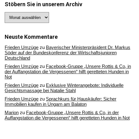
Stöbern Sie in unserem Archiv
Stöbern
Sie
in
unserem
Archiv
Neuste Kommentare
Frieden Umzüge
zu
Bayerischer Ministerpräsident Dr. Markus
Söder auf der Bundeskonferenz der Wirtschaftsjunioren
Deutschland
Frieden Umzüge
zu
Facebook-Gruppe „Unsere Rottis & Co, in
der Auffangstation die Vergessenen“ hilft geretteten Hunden in
Not
Frieden Umzüge
zu
Exklusive Winterangebote: Individuelle
Gesichtsmassage bei Natalie Stahl
Frieden Umzüge
zu
Sprachkurs für Hauskäufer: Sicher
Immobilien kaufen in Ungarn am Balaton
Marion
zu
Facebook-Gruppe „Unsere Rottis & Co, in der
Auffangstation die Vergessenen“ hilft geretteten Hunden in Not