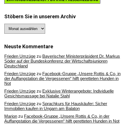
Stöbern Sie in unserem Archiv
Stöbern
Sie
in
unserem
Archiv
Neuste Kommentare
Frieden Umzüge
zu
Bayerischer Ministerpräsident Dr. Markus
Söder auf der Bundeskonferenz der Wirtschaftsjunioren
Deutschland
Frieden Umzüge
zu
Facebook-Gruppe „Unsere Rottis & Co, in
der Auffangstation die Vergessenen“ hilft geretteten Hunden in
Not
Frieden Umzüge
zu
Exklusive Winterangebote: Individuelle
Gesichtsmassage bei Natalie Stahl
Frieden Umzüge
zu
Sprachkurs für Hauskäufer: Sicher
Immobilien kaufen in Ungarn am Balaton
Marion
zu
Facebook-Gruppe „Unsere Rottis & Co, in der
Auffangstation die Vergessenen“ hilft geretteten Hunden in Not