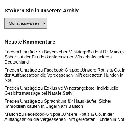
Stöbern Sie in unserem Archiv
Stöbern
Sie
in
unserem
Archiv
Neuste Kommentare
Frieden Umzüge
zu
Bayerischer Ministerpräsident Dr. Markus
Söder auf der Bundeskonferenz der Wirtschaftsjunioren
Deutschland
Frieden Umzüge
zu
Facebook-Gruppe „Unsere Rottis & Co, in
der Auffangstation die Vergessenen“ hilft geretteten Hunden in
Not
Frieden Umzüge
zu
Exklusive Winterangebote: Individuelle
Gesichtsmassage bei Natalie Stahl
Frieden Umzüge
zu
Sprachkurs für Hauskäufer: Sicher
Immobilien kaufen in Ungarn am Balaton
Marion
zu
Facebook-Gruppe „Unsere Rottis & Co, in der
Auffangstation die Vergessenen“ hilft geretteten Hunden in Not