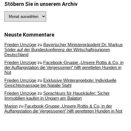
Stöbern Sie in unserem Archiv
Stöbern
Sie
in
unserem
Archiv
Neuste Kommentare
Frieden Umzüge
zu
Bayerischer Ministerpräsident Dr. Markus
Söder auf der Bundeskonferenz der Wirtschaftsjunioren
Deutschland
Frieden Umzüge
zu
Facebook-Gruppe „Unsere Rottis & Co, in
der Auffangstation die Vergessenen“ hilft geretteten Hunden in
Not
Frieden Umzüge
zu
Exklusive Winterangebote: Individuelle
Gesichtsmassage bei Natalie Stahl
Frieden Umzüge
zu
Sprachkurs für Hauskäufer: Sicher
Immobilien kaufen in Ungarn am Balaton
Marion
zu
Facebook-Gruppe „Unsere Rottis & Co, in der
Auffangstation die Vergessenen“ hilft geretteten Hunden in Not