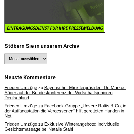
Stöbern Sie in unserem Archiv
Stöbern
Sie
in
unserem
Archiv
Neuste Kommentare
Frieden Umzüge
zu
Bayerischer Ministerpräsident Dr. Markus
Söder auf der Bundeskonferenz der Wirtschaftsjunioren
Deutschland
Frieden Umzüge
zu
Facebook-Gruppe „Unsere Rottis & Co, in
der Auffangstation die Vergessenen“ hilft geretteten Hunden in
Not
Frieden Umzüge
zu
Exklusive Winterangebote: Individuelle
Gesichtsmassage bei Natalie Stahl