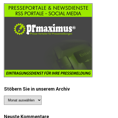
Stöbern Sie in unserem Archiv
Stöbern
Sie
in
unserem
Archiv
Neuste Kommentare