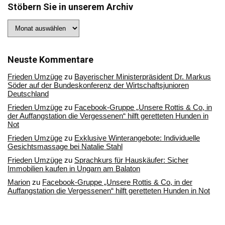
Stöbern Sie in unserem Archiv
Stöbern
Sie
in
unserem
Archiv
Neuste Kommentare
Frieden Umzüge
zu
Bayerischer Ministerpräsident Dr. Markus
Söder auf der Bundeskonferenz der Wirtschaftsjunioren
Deutschland
Frieden Umzüge
zu
Facebook-Gruppe „Unsere Rottis & Co, in
der Auffangstation die Vergessenen“ hilft geretteten Hunden in
Not
Frieden Umzüge
zu
Exklusive Winterangebote: Individuelle
Gesichtsmassage bei Natalie Stahl
Frieden Umzüge
zu
Sprachkurs für Hauskäufer: Sicher
Immobilien kaufen in Ungarn am Balaton
Marion
zu
Facebook-Gruppe „Unsere Rottis & Co, in der
Auffangstation die Vergessenen“ hilft geretteten Hunden in Not