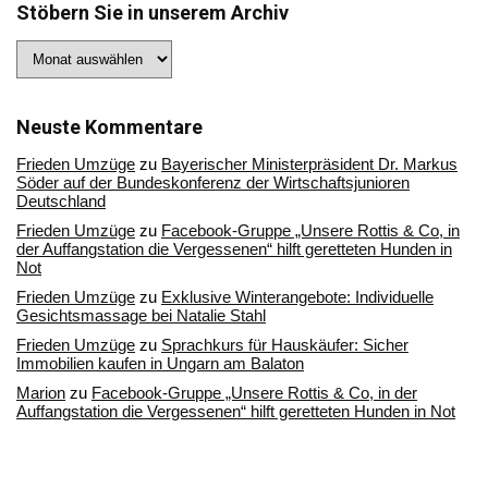
Stöbern Sie in unserem Archiv
Stöbern
Sie
in
unserem
Archiv
Neuste Kommentare
Frieden Umzüge
zu
Bayerischer Ministerpräsident Dr. Markus
Söder auf der Bundeskonferenz der Wirtschaftsjunioren
Deutschland
Frieden Umzüge
zu
Facebook-Gruppe „Unsere Rottis & Co, in
der Auffangstation die Vergessenen“ hilft geretteten Hunden in
Not
Frieden Umzüge
zu
Exklusive Winterangebote: Individuelle
Gesichtsmassage bei Natalie Stahl
Frieden Umzüge
zu
Sprachkurs für Hauskäufer: Sicher
Immobilien kaufen in Ungarn am Balaton
Marion
zu
Facebook-Gruppe „Unsere Rottis & Co, in der
Auffangstation die Vergessenen“ hilft geretteten Hunden in Not