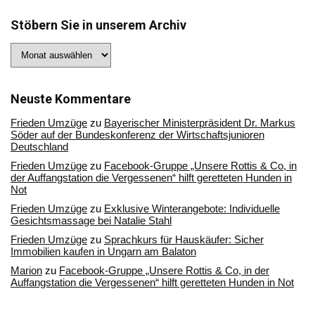
Stöbern Sie in unserem Archiv
Stöbern
Sie
in
unserem
Archiv
Neuste Kommentare
Frieden Umzüge
zu
Bayerischer Ministerpräsident Dr. Markus
Söder auf der Bundeskonferenz der Wirtschaftsjunioren
Deutschland
Frieden Umzüge
zu
Facebook-Gruppe „Unsere Rottis & Co, in
der Auffangstation die Vergessenen“ hilft geretteten Hunden in
Not
Frieden Umzüge
zu
Exklusive Winterangebote: Individuelle
Gesichtsmassage bei Natalie Stahl
Frieden Umzüge
zu
Sprachkurs für Hauskäufer: Sicher
Immobilien kaufen in Ungarn am Balaton
Marion
zu
Facebook-Gruppe „Unsere Rottis & Co, in der
Auffangstation die Vergessenen“ hilft geretteten Hunden in Not