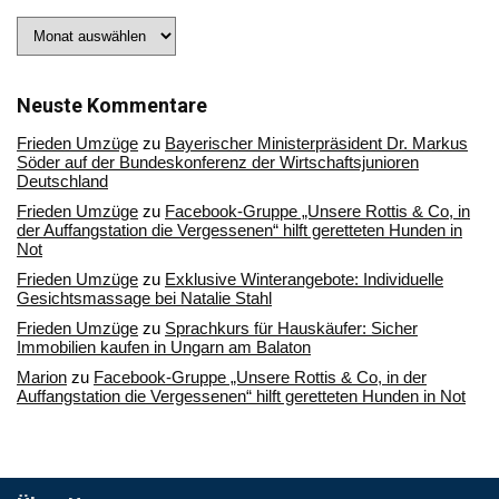
Stöbern
Sie
in
unserem
Archiv
Neuste Kommentare
Frieden Umzüge
zu
Bayerischer Ministerpräsident Dr. Markus
Söder auf der Bundeskonferenz der Wirtschaftsjunioren
Deutschland
Frieden Umzüge
zu
Facebook-Gruppe „Unsere Rottis & Co, in
der Auffangstation die Vergessenen“ hilft geretteten Hunden in
Not
Frieden Umzüge
zu
Exklusive Winterangebote: Individuelle
Gesichtsmassage bei Natalie Stahl
Frieden Umzüge
zu
Sprachkurs für Hauskäufer: Sicher
Immobilien kaufen in Ungarn am Balaton
Marion
zu
Facebook-Gruppe „Unsere Rottis & Co, in der
Auffangstation die Vergessenen“ hilft geretteten Hunden in Not