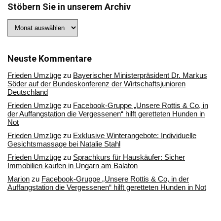
Stöbern Sie in unserem Archiv
Stöbern
Sie
in
unserem
Archiv
Neuste Kommentare
Frieden Umzüge
zu
Bayerischer Ministerpräsident Dr. Markus
Söder auf der Bundeskonferenz der Wirtschaftsjunioren
Deutschland
Frieden Umzüge
zu
Facebook-Gruppe „Unsere Rottis & Co, in
der Auffangstation die Vergessenen“ hilft geretteten Hunden in
Not
Frieden Umzüge
zu
Exklusive Winterangebote: Individuelle
Gesichtsmassage bei Natalie Stahl
Frieden Umzüge
zu
Sprachkurs für Hauskäufer: Sicher
Immobilien kaufen in Ungarn am Balaton
Marion
zu
Facebook-Gruppe „Unsere Rottis & Co, in der
Auffangstation die Vergessenen“ hilft geretteten Hunden in Not