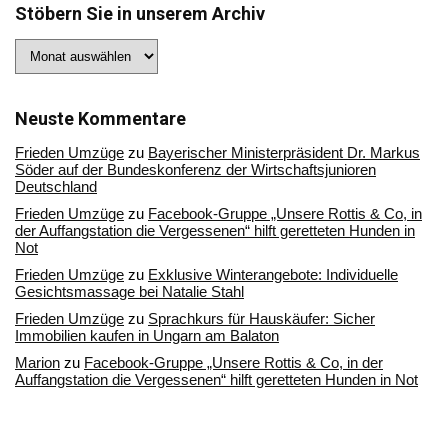
Stöbern Sie in unserem Archiv
Stöbern
Sie
in
unserem
Archiv
Neuste Kommentare
Frieden Umzüge
zu
Bayerischer Ministerpräsident Dr. Markus
Söder auf der Bundeskonferenz der Wirtschaftsjunioren
Deutschland
Frieden Umzüge
zu
Facebook-Gruppe „Unsere Rottis & Co, in
der Auffangstation die Vergessenen“ hilft geretteten Hunden in
Not
Frieden Umzüge
zu
Exklusive Winterangebote: Individuelle
Gesichtsmassage bei Natalie Stahl
Frieden Umzüge
zu
Sprachkurs für Hauskäufer: Sicher
Immobilien kaufen in Ungarn am Balaton
Marion
zu
Facebook-Gruppe „Unsere Rottis & Co, in der
Auffangstation die Vergessenen“ hilft geretteten Hunden in Not