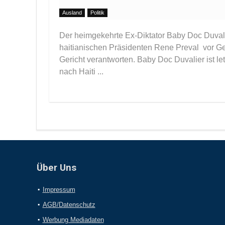
Ausland
Politik
Der heimgekehrte Ex-Diktator Baby Doc Duval
haitianischen Präsidenten Rene Preval vor Ger
Gericht verantworten. Baby Doc Duvalier ist l
nach Haiti ...
Über Uns
Impressum
AGB/Datenschutz
Werbung Mediadaten