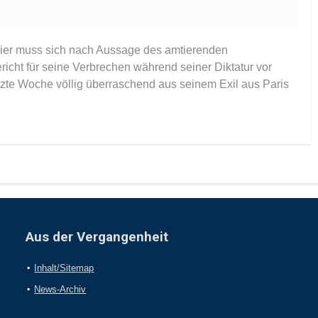
ier muss sich nach Aussage des amtierenden
icht für seine Verbrechen während seiner Diktatur vor
etzte Woche völlig überraschend aus seinem Exil aus Paris
Aus der Vergangenheit
Inhalt/Sitemap
News-Archiv