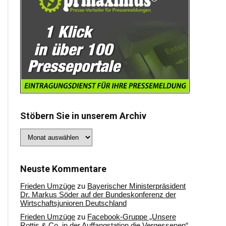
Stöbern Sie in unserem Archiv
Stöbern
Sie
in
unserem
Archiv
Neuste Kommentare
Frieden Umzüge
zu
Bayerischer Ministerpräsident
Dr. Markus Söder auf der Bundeskonferenz der
Wirtschaftsjunioren Deutschland
Frieden Umzüge
zu
Facebook-Gruppe „Unsere
Rottis & Co, in der Auffangstation die Vergessenen“