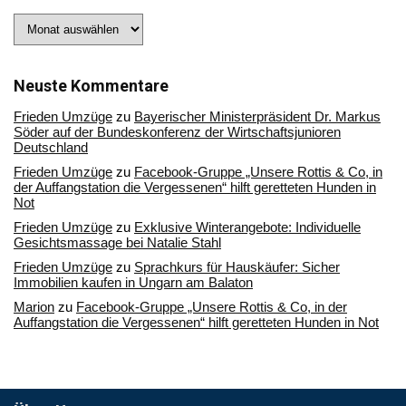
Stöbern
Sie
in
unserem
Archiv
Neuste Kommentare
Frieden Umzüge
zu
Bayerischer Ministerpräsident Dr. Markus
Söder auf der Bundeskonferenz der Wirtschaftsjunioren
Deutschland
Frieden Umzüge
zu
Facebook-Gruppe „Unsere Rottis & Co, in
der Auffangstation die Vergessenen“ hilft geretteten Hunden in
Not
Frieden Umzüge
zu
Exklusive Winterangebote: Individuelle
Gesichtsmassage bei Natalie Stahl
Frieden Umzüge
zu
Sprachkurs für Hauskäufer: Sicher
Immobilien kaufen in Ungarn am Balaton
Marion
zu
Facebook-Gruppe „Unsere Rottis & Co, in der
Auffangstation die Vergessenen“ hilft geretteten Hunden in Not